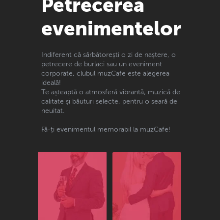
Petrecerea
evenimentelor
Indiferent că sărbătorești o zi de naștere, o
petrecere de burlaci sau un eveniment
corporate, clubul muzCafe este alegerea
ideală!
Te așteaptă o atmosferă vibrantă, muzică de
calitate și băuturi selecte, pentru o seară de
neuitat.
Fă-ți evenimentul memorabil la muzCafe!