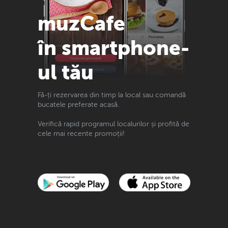
muzCafe
în smartphone-
ul tău
Fă-ți rezervarea din timp la local sau comandă
bucatele preferate acasă.
Verifică rapid programul localurilor și profită de
cele mai recente promoții!