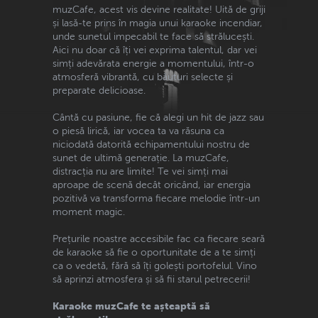
muzCafe, acest vis devine realitate! Uită de griji
și lasă-te prins în magia unui karaoke incendiar,
unde sunetul impecabil te face să strălucești.
Aici nu doar că îți vei exprima talentul, dar vei
simți adevărata energie a momentului, într-o
atmosferă vibrantă, cu băuturi selecte și
preparate delicioase.
Cântă cu pasiune, fie că alegi un hit de jazz sau
o piesă lirică, iar vocea ta va răsuna ca
niciodată datorită echipamentului nostru de
sunet de ultimă generație. La muzCafe,
distracția nu are limite! Te vei simți mai
aproape de scenă decât oricând, iar energia
pozitivă va transforma fiecare melodie într-un
moment magic.
Prețurile noastre accesibile fac ca fiecare seară
de karaoke să fie o oportunitate de a te simți
ca o vedetă, fără să îți golești portofelul. Vino
să aprinzi atmosfera și să fii starul petrecerii!
Karaoke muzCafe te așteaptă să