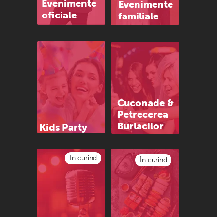
Evenimente
Evenimente
oficiale
familiale
Cuconade &
Petrecerea
Burlacilor
Kids Party
În curînd
În curînd