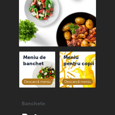
Meniu de
Meniu
banchet
pentru copii
Descarcă meniu
Descarcă meniu
Banchete