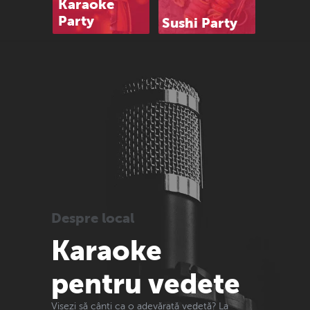
Karaoke
Party
Sushi Party
Despre local
Karaoke
pentru vedete
Visezi să cânti ca o adevărată vedetă? La