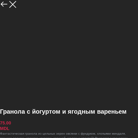
Всё меню
Гранола с йогуртом и ягодным вареньем
75.00
MDL
Фантастическая гранола из цельных зерен овсянки с фундуком, хлопьями миндаля,