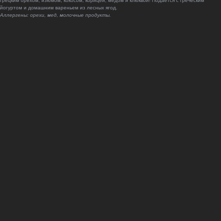
грецким орехом, изюмом, кокосом, корицей, медом и клюквой! Подается с греческим
йогуртом и домашним вареньем из лесных ягод.
Аллергены: орехи, мед, молочные продукты.