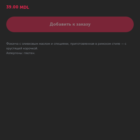
39.00
MDL
Добавить к заказу
Фокачча с оливковым маслом и специями, приготовленная в римском стиле — с
хрустящей корочкой.
Аллергены: глютен.