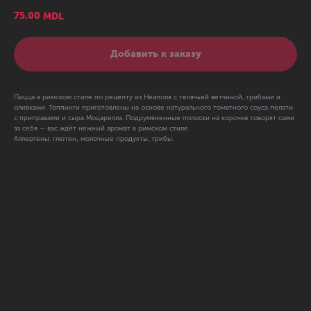
75.00
MDL
Добавить к заказу
Пицца в римском стиле по рецепту из Неаполя с телячьей ветчиной, грибами и
оливками. Топпинги приготовлены на основе натурального томатного соуса пелати
с приправами и сыра Моцарелла. Подрумяненные полоски на корочке говорят сами
за себя — вас ждёт нежный аромат в римском стиле.
Аллергены: глютен, молочные продукты, грибы.