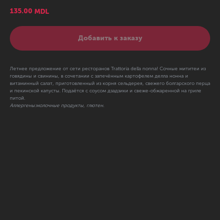
135.00
MDL
Добавить к заказу
Летнее предложение от сети ресторанов Trattoria della nonna! Сочные мититеи из
говядины и свинины, в сочетании с запечённым картофелем делла нонна и
витаминный салат, приготовленный из корня сельдерея, свежего болгарского перца
и пекинской капусты. Подаётся с соусом дзадзики и свеже-обжаренной на гриле
питой.
Аллергены:молочные продукты, глютен.