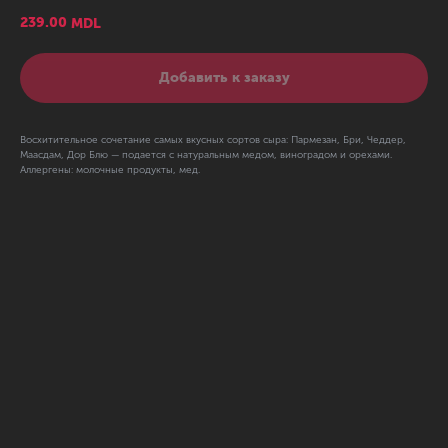
239.00
MDL
Добавить к заказу
Восхитительное сочетание самых вкусных сортов сыра: Пармезан, Бри, Чеддер,
Маасдам, Дор Блю — подается с натуральным медом, виноградом и орехами.
Аллергены: молочные продукты, мед.