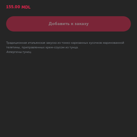
155.00
MDL
Добавить к заказу
Традиционная итальянская закуска из тонко нарезанных кусочков маринованной
телятины, приправленных крем-соусом из тунца.
Аллергены:тунец.