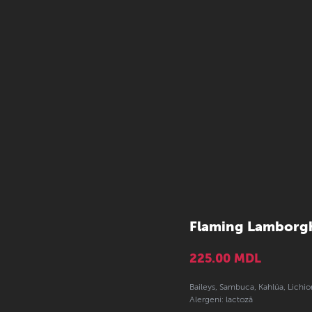
Flaming Lamborgh
225.00
MDL
Baileys, Sambuca, Kahlúa, Lichio
Alergeni: lactoză