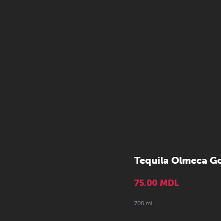
Tequila Olmeca G
75.00
MDL
700 ml