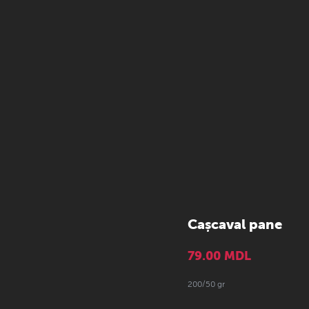
Cașcaval pane
79.00
MDL
200/50 gr