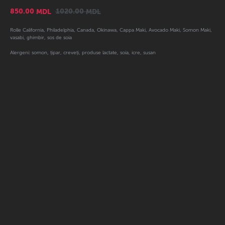
850.00
1020.00
MDL
MDL
Rolle California, Philadelphia, Canada, Okinawa, Cappa Maki, Avocado Maki, Somon Maki,
vasabi, ghimbir, sos de soia
Alergeni: somon, țipar, creveți, produse lactate, soia, icre, susan