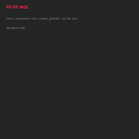
65.00
MDL
Orez, castravete, nori, vasabi, ghimbir, sos de soia
Alergeni: soia