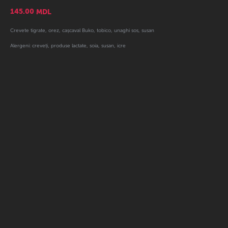
145.00
MDL
Crevete tigrate, orez, cașcaval Buko, tobico, unaghi sos, susan
Alergeni: creveți, produse lactate, soia, susan, icre