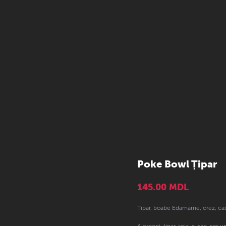
Poke Bowl Țipar
145.00
MDL
Țipar, boabe Edamame, orez, cast
Alergeni: țipar, soia, susan, so