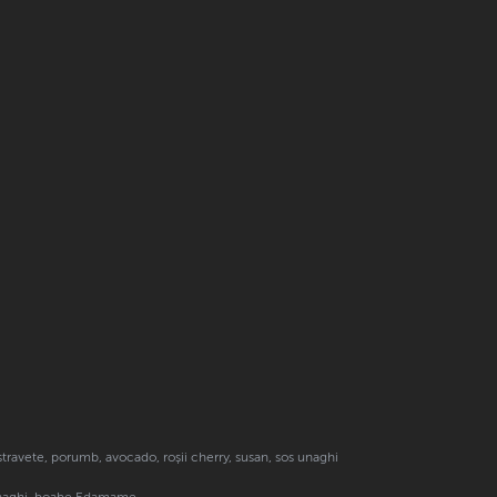
ravete, porumb, avocado, roșii cherry, susan, sos unaghi
s unaghi, boabe Edamame