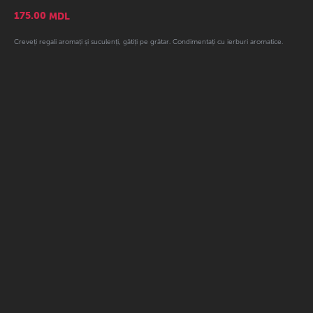
175.00
MDL
Creveți regali aromați și suculenți, gătiți pe grătar. Condimentați cu ierburi aromatice.