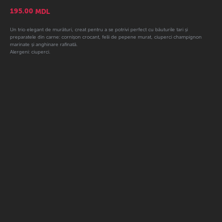
195.00
MDL
Un trio elegant de murături, creat pentru a se potrivi perfect cu băuturile tari și
preparatele din carne: cornișon crocant, felii de pepene murat, ciuperci champignon
marinate și anghinare rafinată.
Alergeni: ciuperci.