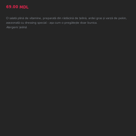
69.00
MDL
O salată plină de vitamine, preparată din rădăcină de țelină, ardei gras și varză de pekin,
asezonată cu dressing special - așa cum o pregătește doar bunica.
Alergeni: țelină.