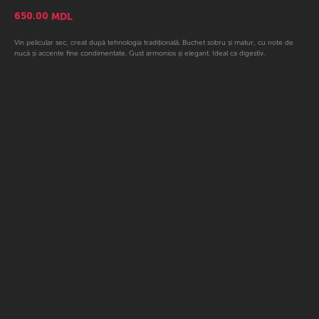
650.00
MDL
Vin pelicular sec, creat după tehnologia tradițională. Buchet sobru și matur, cu note de
nucă și accente fine condimentate. Gust armonios și elegant. Ideal ca digestiv.